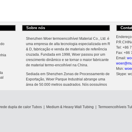
Sobre nós
Conta
Endereço:
Shenzhen Woer termoencolhível Material Co., Ltd. é
P.R.CHIN
ndo
uma empresa de alta tecnologia especializada em R
Tel: +86
& D, fabricação e venda de materiais de referência
Fax: +86
cruzada. Fundada em 1998, Woer passou por um
nhia
Email:
wo
crescimento dinâmico e se tornar o maior fabricante
woer@mu
de material termo-encolhível na China.
Msn:
woe
da
Sediada em Shenzhen Zonas de Processamento de
Skype: w
nal
Exportação, Woer Parque Industrial abrange uma
área de 50.000 metros quadrados. Nós possuímos
nove conjuntos de aceleradores eletrônicos
usto
avançados, que é a garantia de alta eficiência e
qualidade de confiança da produção.
rede dupla de calor Tubos
|
Medium & Heavy Wall Tubing
|
Termoencolhíveis Tu