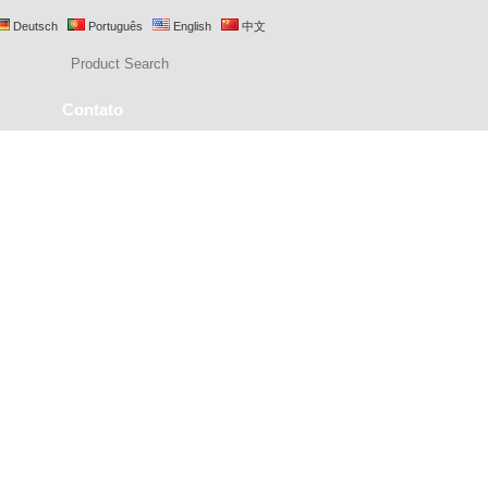
Deutsch
Português
English
中文
Contato