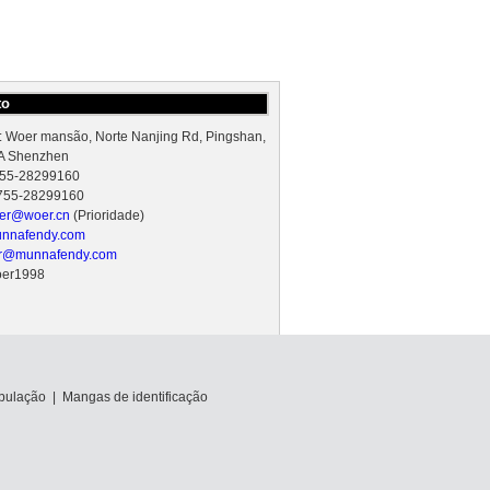
to
 Woer mansão, Norte Nanjing Rd, Pingshan,
A Shenzhen
 755-28299160
 755-28299160
er@woer.cn
(Prioridade)
nnafendy.com
r@munnafendy.com
oer1998
bulação
|
Mangas de identificação