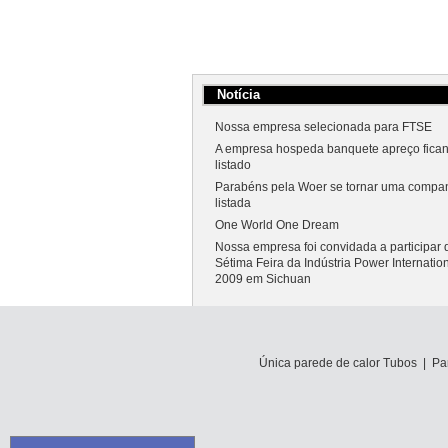
Notícia
Nossa empresa selecionada para FTSE
A empresa hospeda banquete apreço fica
listado
Parabéns pela Woer se tornar uma compa
listada
One World One Dream
Nossa empresa foi convidada a participar 
Sétima Feira da Indústria Power Internatio
2009 em Sichuan
Woer convidados a exposição de 2009 XV
ChinaLanzhou Investimento e Comércio J
Única parede de calor Tubos
|
Pa